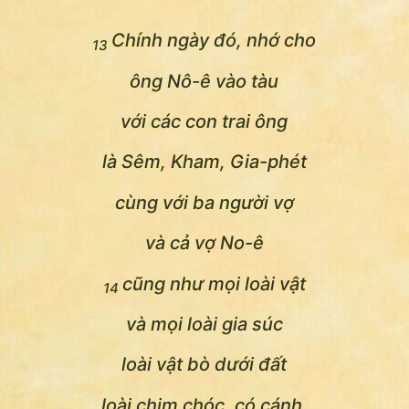
Chính ngày đó, nhớ cho
13
ông Nô-ê vào tàu
với các con trai ông
là Sêm, Kham, Gia-phét
cùng với ba người vợ
và cả vợ No-ê
cũng như mọi loài vật
14
và mọi loài gia súc
loài vật bò dưới đất
loài chim chóc, có cánh.