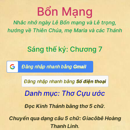
Chuyển
Bổn Mạng
đến
nội
Nhắc nhở ngày Lễ Bổn mạng và Lễ trọng,
dung
hướng về Thiên Chúa, mẹ Maria và các Thánh
Sáng thế ký: Chương 7
Đăng nhập nhanh bằng
Gmail
Đăng nhập nhanh bằng
Số điện thoại
Danh mục: Thơ Cựu ước
Đọc Kinh Thánh bằng thơ 5 chữ
.
Chuyển qua dạng câu 5 chữ: Giacôbê Hoàng
Thanh Linh
.