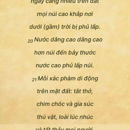
ngày càng nhiều trên đất
mọi núi cao khắp nơi
dưới (gầm) trời bị phủ lấp.
Nước dâng cao dâng cao
20
hơn núi đến bảy thước
nước cao phủ lấp núi.
Mỗi xác phàm di động
21
trên mặt đất: tắt thở,
chim chóc và gia súc
thú vật, loài lúc nhúc
và tất thảy mọi người.