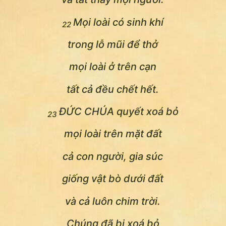
Mọi loài có sinh khí
22
trong lỗ mũi để thở
mọi loài ở trên cạn
tất cả đều chết hết.
ĐỨC CHÚA quyết xoá bỏ
23
mọi loài trên mặt đất
cả con người, gia súc
giống vật bò dưới đất
và cả luôn chim trời.
Chúng đã bị xoá bỏ