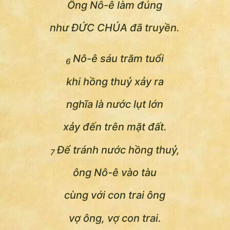
Ông Nô-ê làm đúng
như ĐỨC CHÚA đã truyền.
Nô-ê sáu trăm tuổi
6
khi hồng thuỷ xảy ra
nghĩa là nước lụt lớn
xảy đến trên mặt đất.
Để tránh nước hồng thuỷ,
7
ông Nô-ê vào tàu
cùng với con trai ông
vợ ông, vợ con trai.