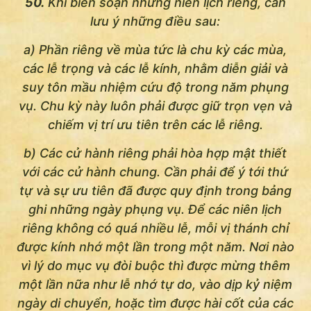
50.
Khi biên soạn những niên lịch riêng, cần
lưu ý những điều sau:
a) Phần riêng về mùa tức là chu kỳ các mùa,
các lễ trọng và các lễ kính, nhằm diễn giải và
suy tôn mầu nhiệm cứu độ trong năm phụng
vụ. Chu kỳ này luôn phải được giữ trọn vẹn và
chiếm vị trí ưu tiên trên các lễ riêng.
b) Các cử hành riêng phải hòa hợp mật thiết
với các cử hành chung. Cần phải để ý tới thứ
tự và sự ưu tiên đã được quy định trong bảng
ghi những ngày phụng vụ. Ðể các niên lịch
riêng không có quá nhiều lễ, mỗi vị thánh chỉ
được kính nhớ một lần trong một năm. Nơi nào
vì lý do mục vụ đòi buộc thì được mừng thêm
một lần nữa như lễ nhớ tự do, vào dịp kỷ niệm
ngày di chuyển, hoặc tìm được hài cốt của các