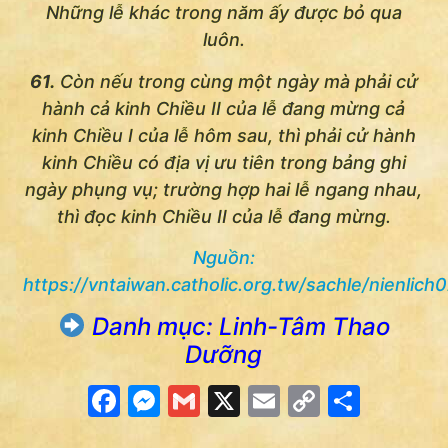
Những lễ khác trong năm ấy được bỏ qua
luôn.
61.
Còn nếu trong cùng một ngày mà phải cử
hành cả kinh Chiều II của lễ đang mừng cả
kinh Chiều I của lễ hôm sau, thì phải cử hành
kinh Chiều có địa vị ưu tiên trong bảng ghi
ngày phụng vụ; trường hợp hai lễ ngang nhau,
thì đọc kinh Chiều II của lễ đang mừng.
Nguồn:
https://vntaiwan.catholic.org.tw/sachle/nienlich
Danh mục: Linh-Tâm Thao
Dưỡng
Facebook
Messenger
Gmail
X
Email
Copy
Share
Link