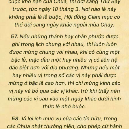
cuộc khổ nạn của Chúa, thi dời sang Thứ Bảy
trước, tức ngày 18 tháng 3. Nơi nào lễ này
không phải là lễ buộc, Hội đồng Giám mục có
thể dời sang ngày khác ngoài mùa Chay.
57.
Nếu những thánh hay chân phước được
ghi trong lịch chung với nhau, thì luôn luôn
được mừng chung với nhau, khi có cùng một
bậc lễ, mặc dầu một hay nhiều vị có liên hệ
đặc biệt hơn với địa phương. Nhưng nếu một
hay nhiều vị trong số các vị này phải được
mừng ở bậc lễ cao hơn, thì chỉ mừng kính các
vị này và bỏ qua các vị khác, trừ khi thấy nên
mừng các vị sau vào một ngày khác dưới hình
thức lễ nhớ buộc.
58.
Vì lợi ích mục vụ của các tín hữu, trong
các Chúa nhật thường niên, cho phép cử hành