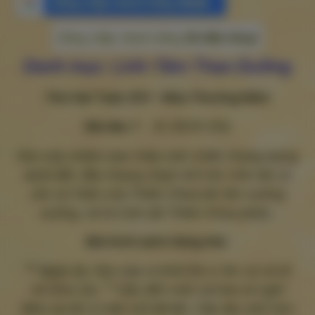
Đăng nhập nhanh bằng
Gmail
Đăng nhập nhanh bằng
Số điện thoại
Danh mục: Linh-Tâm Thao Dưỡng
Thứ Hai Tuần XIV – Mùa Thường Niên
Bài đọc 1
St 28,10-22a
Gia-cóp chiêm bao thấy một chiếc thang dựng
dưới đất, đầu thang chạm tới trời, trên đó có
các sứ thần của Thiên Chúa lên lên xuống
xuống, và từ trên đó Thiên Chúa phán.
Bài trích sách Sáng thế.
10
Ngày ấy, Gia-cóp ra khỏi Bơ-e Se-va và đi
11
về Kha-ran.
Cậu đến một nơi kia và nghỉ
đêm tại đó vì mặt trời đã lặn. Cậu lấy một hòn