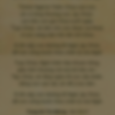
3
Chính Ngài là Thiên Chúa của con,
xin rủ lòng thương con, lạy Chúa :
con kêu con gọi Chúa suốt ngày.
4
Lạy Chúa, xin làm cho con được vui thoả,
vì con nâng tâm hồn lên tới Chúa.
Đ.Xin dạy con đường lối Ngài, lạy Chúa,
để con vững bước theo chân lý của Ngài.
5
Lạy Chúa, Ngài nhân hậu khoan hồng,
giàu tình thương với mọi kẻ kêu xin ;
6
lạy Chúa, xin lắng nghe lời con cầu khẩn,
tiếng con van nài, xin để ý lưu tâm.
Đ.Xin dạy con đường lối Ngài, lạy Chúa,
để con vững bước theo chân lý của Ngài.
Tung hô Tin Mừng
Ed 33,11