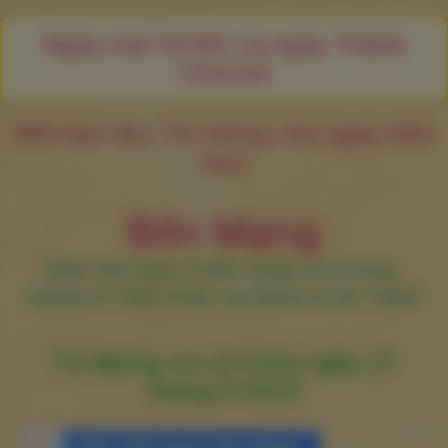
Ngày mai 10/08: Là ngày Thánh
Lôrensô
Mời bạn đọc Tin mừng của ngày hôm
nay!
Chuyển
Bổn Mạng
đến
nội
Nhắc nhở ngày Lễ Bổn mạng và Lễ trọng,
dung
hướng về Thiên Chúa, mẹ Maria và các Thánh
Tin Mừng và Lời Chúa ngày 21
tháng 8 2025