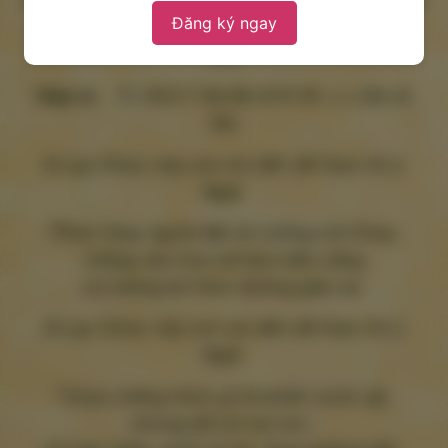
hạnh của mình.
Hết hai tháng, cô trở về với
Đăng ký ngay
cha, và ông thi hành cho cô lời ông đã khấn
hứa.
Đáp ca
Tv 39,5.7-8a.8b-9.10 (Đ. x. c.8a và
9a)
Đ.Lạy Chúa, này con xin đến để thực thi ý
Ngài.
5
Phúc thay người đặt tin tưởng nơi Chúa,
chẳng vào hùa với bọn kiêu căng
và những kẻ theo đường gian ác.
Đ.Lạy Chúa, này con xin đến để thực thi ý
Ngài.
7
Chúa chẳng thích gì tế phẩm và lễ vật,
nhưng đã mở tai con ;