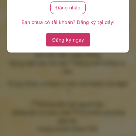
nhưng thi ân cho kẻ khiêm nhường.
Đáp ca
Tv 14,2-3a.3bc-4ab.5 (Đ. c.1b)
Bạn chưa có tài khoản? Đăng ký tại đây!
Đ.
Lạy Chúa, ai được ở trên núi thánh của Ngài
?
Đăng ký ngay
2
Kẻ nào sống vẹn toàn,
luôn làm điều ngay thẳng,
3a
bụng nghĩ sao nói vậy,
miệng lưỡi chẳng vu
oan.
Đ.
Lạy Chúa, ai được ở trên núi thánh của Ngài
?
3bc
Không làm hại người nào,
4ab
chẳng làm ai nhục nhã.
Coi khinh phường
gian ác,
trọng ai kính Chúa Trời.