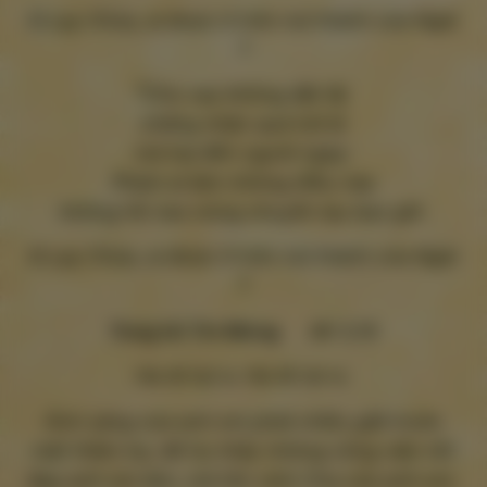
Đ.
Lạy Chúa, ai được ở trên núi thánh của Ngài
?
5
Cho vay không đặt lãi,
chẳng nhận quà hối lộ
mà hại đến người ngay.
Phàm ai làm những điều này
không hề nao núng chuyển lay bao giờ.
Đ.
Lạy Chúa, ai được ở trên núi thánh của Ngài
?
Tung hô Tin Mừng
Mt 5,16
Ha-lê-lui-a. Ha-lê-lui-a.
Ánh sáng của anh em phải chiếu giãi trước
mặt thiên hạ, để họ thấy những công việc tốt
đẹp anh em làm, mà tôn vinh Cha của anh em.