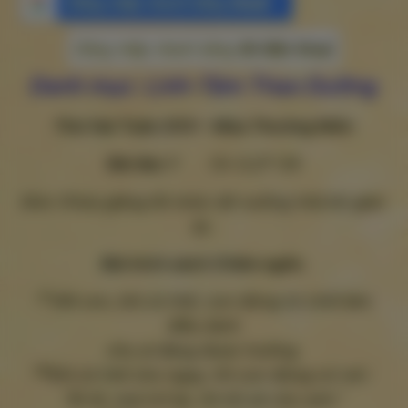
Đăng nhập nhanh bằng
Gmail
Đăng nhập nhanh bằng
Số điện thoại
Danh mục: Linh-Tâm Thao Dưỡng
Thứ Hai Tuần XXV – Mùa Thường Niên
Bài đọc 1
Cn 3,27-34
Đức Chúa giáng lời chúc dữ xuống nhà kẻ gian
ác.
Bài trích sách Châm ngôn.
27
Hỡi con, khi có thể, con đừng từ chối làm
điều lành
cho ai đáng được hưởng.
28
Khi có thể cho ngay, thì con đừng có nói :
“Đi đi, mai trở lại, rồi tôi sẽ cho anh.”