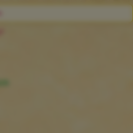
h
y!
025