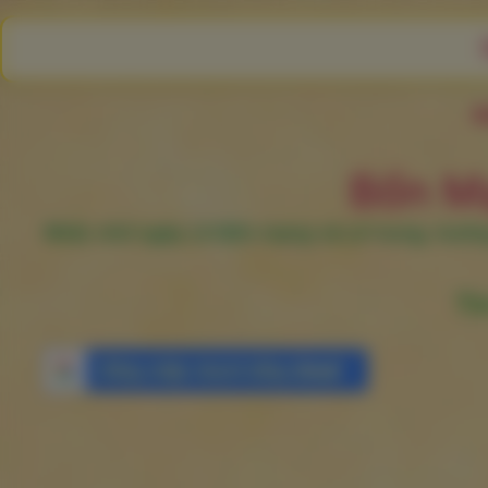
M
Bổn M
Nhắc nhở ngày Lễ Bổn mạng và Lễ trọng, hướn
Ti
Đăng nhập nhanh bằng
Gmail