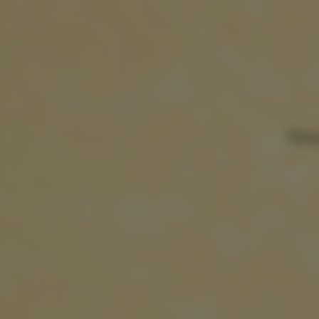
1
Đừng