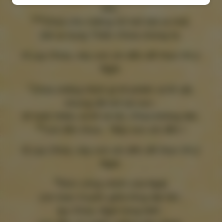
kêu.
4ab
Chúa cho miệng tôi hát bài ca mới,
bài ca tụng Thiên Chúa chúng ta.
Đ.Lạy Chúa, này con xin đến để thực thi ý
Ngài.
7
Chúa chẳng thích gì tế phẩm và lễ vật,
nhưng đã mở tai con ;
lễ toàn thiêu và lễ xá tội, Chúa không đòi,
8a
con liền thưa : “Này con xin đến !
Đ.Lạy Chúa, này con xin đến để thực thi ý
Ngài.
10
Đức công chính của Ngài,
con loan truyền giữa lòng đại hội ;
lạy Chúa, Ngài từng biết :