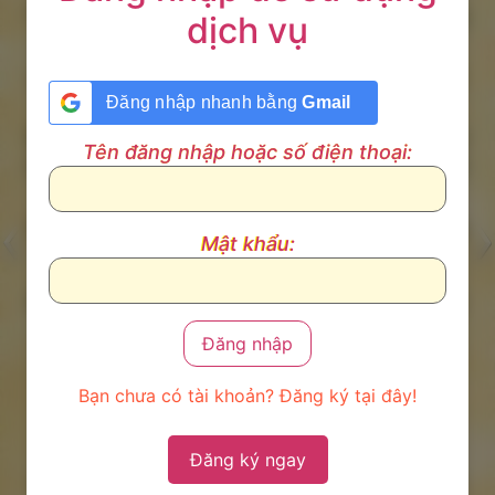
8
Trước hết, Đức Ki-tô nói : Hy lễ và hiến tế, lễ
dịch vụ
toàn thiêu và lễ xá tội, Chúa đã chẳng ưa,
chẳng thích, mà đó chính là những thứ của lễ
Đăng nhập nhanh bằng
Gmail
9
được dâng tiến theo Lề Luật truyền.
Rồi
Người nói : Này con đây, con đến để thực thi ý
Tên đăng nhập hoặc số điện thoại:
Ngài. Thế là Người bãi bỏ các lễ tế cũ mà thiết
10
lập lễ tế mới.
Theo ý đó, chúng ta được
thánh hoá nhờ Đức Giê-su Ki-tô đã hiến dâng
Mật khẩu:
thân mình làm lễ tế, chỉ một lần là đủ.
Đáp ca
Tv 39,2 và 4ab.7-8a.10.11 (Đ. x. c.8a
và 9a)
Đ.Lạy Chúa, này con xin đến để thực thi ý
Bạn chưa có tài khoản? Đăng ký tại đây!
Ngài.
2
Tôi đã hết lòng trông đợi Chúa,
Đăng ký ngay
Người nghiêng mình xuống và nghe tiếng tôi