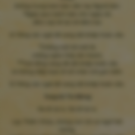
không trung loan báo việc tay Người làm.
3
Ngày qua mách bảo cho ngày tới,
đêm này kể lại với đêm kia.
Đ.Tiếng các ngài đã vang dội khắp hoàn cầu.
4
Chẳng một lời một lẽ,
chẳng nghe thấy âm thanh,
5ab
mà tiếng vang đã dội khắp hoàn cầu
và thông điệp loan đi tới chân trời góc biển.
Đ.Tiếng các ngài đã vang dội khắp hoàn cầu.
Tung hô Tin Mừng
Ha-lê-lui-a. Ha-lê-lui-a.
Lạy Thiên Chúa, chúng con xin ca ngợi hát
mừng,