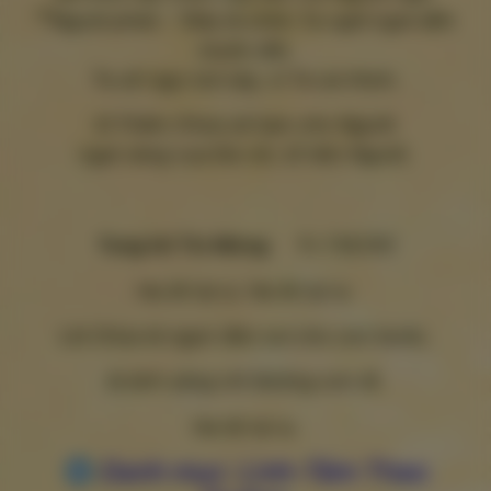
14
Người phán : “Đây là chốn Ta nghỉ ngơi đến
muôn đời,
Ta sẽ ngự nơi này, vì Ta ưa thích.
Đ.
Thiên Chúa sẽ ban cho Người
ngai vàng vua Đa-vít, tổ tiên Người.
Tung hô Tin Mừng
Tv 118,105
Ha-lê-lui-a. Ha-lê-lui-a.
Lời Chúa là ngọn đèn soi cho con bước,
lá ánh sáng chỉ đường con đi.
Ha-lê-lui-a.
Danh mục: Linh-Tâm Thao