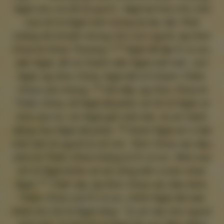
Ngài còn coi đó là quá ít ; Ngài lại hứa cho nhà
của tôi tớ Ngài một tương lai lâu dài. Phải
chăng đó là luật chung cho con người, lạy Đức
24
Chúa là Chúa Thượng ?
Ngài đã lập Ít-ra-en,
dân Ngài, để nó thành dân Ngài mãi mãi ; còn
Ngài, lạy Đức Chúa, Ngài đã trở thành Thiên
25
Chúa của chúng.
Giờ đây, lạy Đức Chúa là
Thiên Chúa, lời Ngài đã phán về tôi tớ Ngài và
nhà của nó, xin Ngài giữ mãi mãi, và xin hành
26
động như Ngài đã phán.
Danh Ngài sẽ vĩ đại
mãi mãi và người ta sẽ nói : ‘Đức Chúa các đạo
binh là Thiên Chúa thống trị Ít-ra-en.’ Nhà của
tôi tớ Ngài là Đa-vít sẽ vững bền trước nhan
27
Ngài.
Thật vậy, lạy Đức Chúa các đạo binh,
Thiên Chúa của Ít-ra-en, chính Ngài đã mặc
khải cho tôi tớ Ngài rằng : Ta sẽ xây cho ngươi