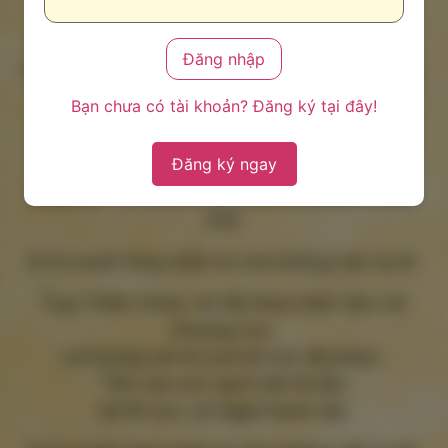
chúng,
lấy lời miệng Ta mà diệt trừ.
Phán quyết của Ta sẽ bừng lên như ánh sáng.
6
Vì Ta muốn tình yêu chứ không cần hy lễ,
Bạn chưa có tài khoản? Đăng ký tại đây!
thích được các ngươi nhận biết hơn là được
của lễ toàn thiêu.
Đăng ký ngay
Đáp ca
Tv 50,3-4.18-19.20-21ab (Đ. x. Hs
6,6)
Đ.Ta muốn lòng nhân từ chứ không cần hy lễ.
3
Lạy Thiên Chúa, xin lấy lòng nhân hậu xót
thương con,
mở lượng hải hà xoá tội con đã phạm.
4
Xin rửa con sạch hết lỗi lầm
tội lỗi con, xin Ngài thanh tẩy.