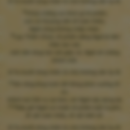
Đ.Ta muốn lòng nhân từ chứ không cần hy lễ.
18
Chúa chẳng ưa thích gì tế phẩm,
con có thượng tiến lễ toàn thiêu,
Ngài cũng không chấp nhận.
19
Lạy Thiên Chúa, tế phẩm dâng Ngài là tâm
thần tan nát,
một tấm lòng tan nát giày vò, Ngài sẽ chẳng
khinh chê.
Đ.Ta muốn lòng nhân từ chứ không cần hy lễ.
20
Xin rộng lòng tuôn đổ hồng phúc xuống Xi-
on,
thành luỹ Giê-ru-sa-lem, xin Ngài xây dựng lại.
21ab
Bấy giờ Ngài vui nhận tế phẩm luật truyền,
lễ vật toàn thiêu, lễ vật hiến tế.
Đ.Ta muốn lòng nhân từ chứ không cần hy lễ.