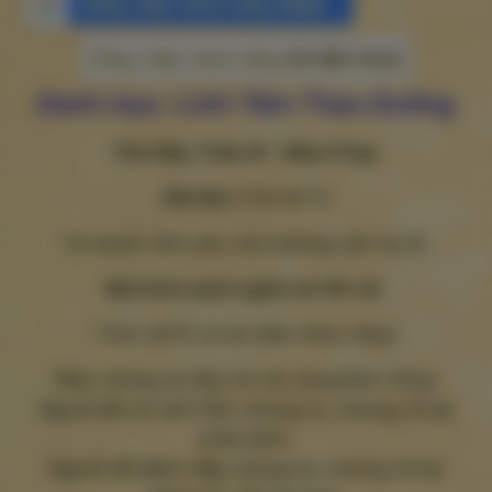
Đăng nhập nhanh bằng
Gmail
Đăng nhập nhanh bằng
Số điện thoại
Danh mục: Linh-Tâm Thao Dưỡng
Thứ Bảy Tuần III – Mùa Chay
Bài đọc 1
Hs 6,1-6
Ta muốn tình yêu chứ không cần hy lễ.
Bài trích sách ngôn sứ Hô-sê.
1
Con cái Ít-ra-en bảo nhau rằng :
“Nào chúng ta hãy trở về cùng Đức Chúa.
Người đã xé nát thân chúng ta, nhưng rồi lại
chữa lành.
Người đã đánh đập chúng ta, nhưng rồi lại