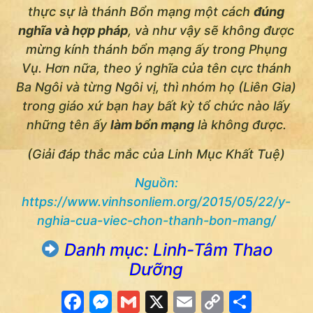
thực sự là thánh Bổn mạng một cách
đúng
nghĩa và hợp pháp
, và như vậy sẽ không được
mừng kính thánh bổn mạng ấy trong Phụng
Vụ. Hơn nữa, theo ý nghĩa của tên cực thánh
Ba Ngôi và từng Ngôi vị, thì nhóm họ (Liên Gia)
trong giáo xứ bạn hay bất kỳ tổ chức nào lấy
những tên ấy
làm bổn mạng
là không được.
(Giải đáp thắc mắc của Linh Mục Khất Tuệ)
Nguồn:
https://www.vinhsonliem.org/2015/05/22/y-
nghia-cua-viec-chon-thanh-bon-mang/
Danh mục: Linh-Tâm Thao
Dưỡng
Facebook
Messenger
Gmail
X
Email
Copy
Share