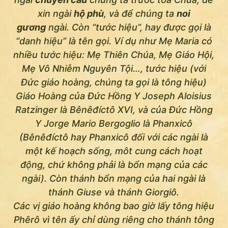
xin ngài
hộ phù
, và để chúng ta
noi
gương
ngài. Còn “tước hiệu”, hay được gọi là
“danh hiệu” là tên gọi. Ví dụ như Mẹ Maria có
nhiều tước hiệu: Mẹ Thiên Chúa, Mẹ Giáo Hội,
Mẹ Vô Nhiễm Nguyên Tội…, tước hiệu (với
Đức giáo hoàng, chúng ta gọi là
tông
hiệu)
Giáo Hoàng của Đức Hồng Y Joseph Aloisius
Ratzinger là Bênêđíctô XVI, và của Đức Hồng
Y Jorge Mario Bergoglio là Phanxicô
(Bênêđíctô hay Phanxicô đối với các ngài là
một kế hoạch sống, môt cung cách hoạt
động, chứ không phải là bổn mạng của các
ngài). Còn thánh bổn mạng của hai ngài là
thánh Giuse và thánh Giorgiô.
Các vị giáo hoàng không bao giờ lấy tông hiệu
Phêrô vì tên ấy chỉ dùng riêng cho thánh tông