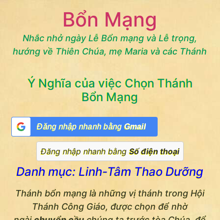
Chuyển
Bổn Mạng
đến
nội
Nhắc nhở ngày Lễ Bổn mạng và Lễ trọng,
dung
hướng về Thiên Chúa, mẹ Maria và các Thánh
Ý Nghĩa của việc Chọn Thánh
Bổn Mạng
Đăng nhập nhanh bằng
Gmail
Đăng nhập nhanh bằng
Số điện thoại
Danh mục: Linh-Tâm Thao Dưỡng
Thánh bổn mạng là những vị thánh trong Hội
Thánh Công Giáo, được chọn để nhờ
ngài
chuyển cầu
chúng ta trước tòa Chúa, để