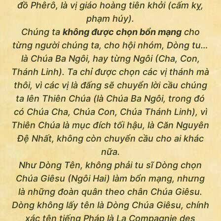
đồ Phêrô, là vị giáo hoàng tiên khởi (cấm kỵ,
phạm húy).
Chúng ta
không được chọn bổn mạng
cho
từng người chúng ta, cho hội nhóm, Dòng tu…
là Chúa Ba Ngôi, hay từng Ngôi (Cha, Con,
Thánh Linh). Ta chỉ được chọn các vị thánh mà
thôi, vì các vị là đấng sẽ chuyển lời cầu chúng
ta lên Thiên Chúa (là Chúa Ba Ngôi, trong đó
có Chúa Cha, Chúa Con, Chúa Thánh Linh), vì
Thiên Chúa là mục đích tối hậu, là Căn Nguyên
Đệ Nhất, không còn chuyển cầu cho ai khác
nữa.
Như Dòng Tên, không phải tu sĩ Dòng chọn
Chúa Giêsu (Ngôi Hai) làm bổn mạng, nhưng
là những đoàn quân theo chân Chúa Giêsu.
Dòng không lấy tên là Dòng Chúa Giêsu, chính
xác tên tiếng Pháp là
La Compagnie des