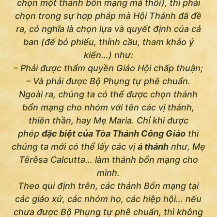
chọn một thánh bổn mạng mà thôi), thì phải
chọn trong sự hợp pháp mà Hội Thánh đã đề
ra, có nghĩa là chọn lựa và quyết định của cả
ban (để bỏ phiếu, thỉnh cầu, tham khảo ý
kiến…) như:
– Phải được thẩm quyền Giáo Hội chấp thuận;
– Và phải được Bộ Phụng tự phê chuẩn.
Ngoài ra, chúng ta có thể được chọn thánh
bổn mạng cho nhóm với tên các vị thánh,
thiên thần, hay Mẹ Maria. Chỉ khi được
phép
đặc biệt của Tòa Thánh Công Giáo
thì
chúng ta mới có thể lấy các vị
á thánh
như, Mẹ
Têrêsa Calcutta… làm thánh bổn mạng cho
mình.
Theo qui định trên, các thánh Bổn mạng tại
các giáo xứ, các nhóm họ, các hiệp hội… nếu
chưa được Bộ Phụng tự phê chuẩn, thì không