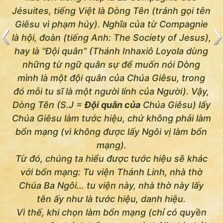
Jésuites
, tiếng Việt là Dòng Tên (tránh gọi tên
Giêsu vì phạm húy). Nghĩa của từ Compagnie
là hội, đoàn (tiếng Anh: The Society of Jesus),
hay là “Đội quân” (Thánh Inhaxiô Loyola dùng
những từ ngữ quân sự để muốn nói Dòng
mình là một đội quân của Chúa Giêsu, trong
đó mỗi tu sĩ là một người lính của Người). Vậy,
Dòng Tên (S.J =
Đội quân của
Chúa Giêsu) lấy
Chúa Giêsu làm tước hiệu, chứ không phải làm
bổn mạng (vì không được lấy Ngôi vị làm bổn
mạng).
Từ đó, chúng ta hiểu được tước hiệu sẽ khác
với bổn mạng: Tu viện Thánh Linh, nhà thờ
Chúa Ba Ngôi… tu viện này, nhà thờ này lấy
tên ấy như là tước hiệu, danh hiệu.
Vì thế, khi chọn làm bổn mạng (chỉ có quyền